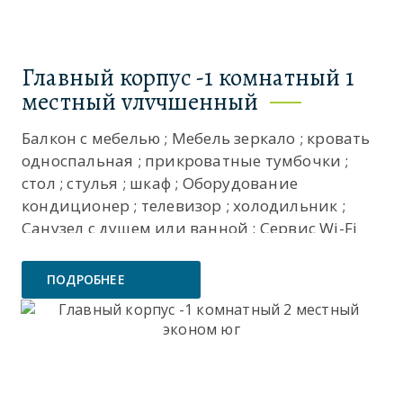
Главный корпус -1 комнатный 1
местный улучшенный
Балкон с мебелью ; Мебель зеркало ; кровать
односпальная ; прикроватные тумбочки ;
стол ; стулья ; шкаф ; Оборудование
кондиционер ; телевизор ; холодильник ;
Санузел с душем или ванной ; Сервис Wi-Fi
бесплатно ; смена полотенец ; смена
постельного белья ; уборка номера ; ...
ПОДРОБНЕЕ