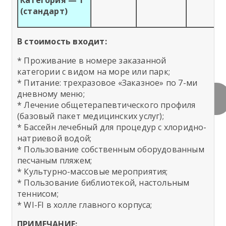
Категория — 1
(стандарт)
В стоимость входит:
* Проживание в номере заказанной
категории с видом на море или парк;
* Питание: трехразовое «Заказное» по 7-ми
Пляж Приморья:
Санаторий "Приморье" приглашает на
Территория санатория Приморье
Комфортные номера со всеми удобствами
Санаторно-курортное оздоровление
В лечебном корпусе находятся взрослый и
дневному меню;
собственный,благоустроенный, песчаный,
отдых и оздоровление в Крым
озеленена и ухожена
и кондиционерами
взрослых и детей
детский бассейны
* Лечение общетерапевтического профиля
прилегает к территории санатория.
(базовый пакет медицинских услуг);
* Бассейн лечебный для процедур с хлоридно-
натриевой водой;
* Пользование собственным оборудованным
песчаным пляжем;
* Культурно-массовые мероприятия;
* Пользование библиотекой, настольным
теннисом;
* WI-FI в холле главного корпуса;
ПРИМЕЧАНИЕ: