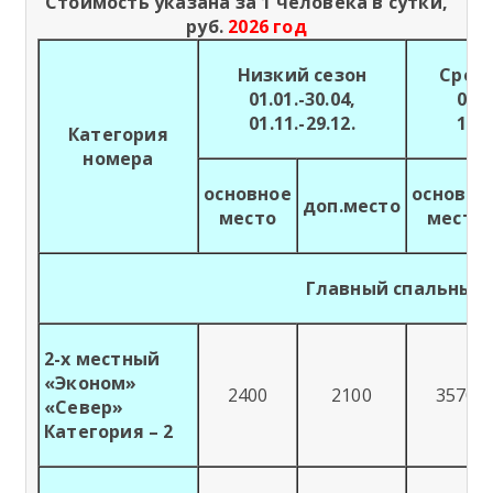
Стоимость указана за 1 человека в сутки,
руб.
2026 год
Низкий сезон
Сред
01.01.-30.04,
01.0
01.11.-29.12.
11.0
Категория
номера
основное
основно
доп.место
место
место
Главный спальный 
2-х местный
«Эконом»
2400
2100
3570
«Север»
Категория – 2