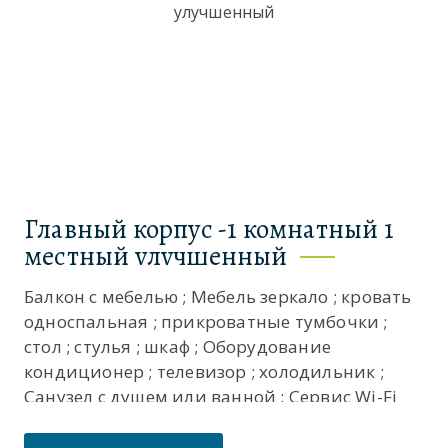
Главный корпус -1 комнатный 1
местный улучшенный
Балкон с мебелью ; Мебель зеркало ; кровать
односпальная ; прикроватные тумбочки ;
стол ; стулья ; шкаф ; Оборудование
кондиционер ; телевизор ; холодильник ;
Санузел с душем или ванной ; Сервис Wi-Fi
бесплатно ; смена полотенец ; смена
постельного белья ; уборка номера ; ...