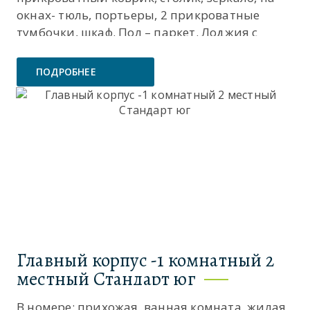
окнах- тюль, портьеры, 2 прикроватные
тумбочки, шкаф. Пол – паркет. Лоджия с
видом на город. Дополнительное место
одно-еврораскладушка....
ПОДРОБНЕЕ
Главный корпус -1 комнатный 2
местный Стандарт юг
В номере: прихожая, ванная комната, жилая