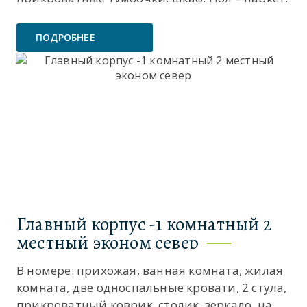
Лоджия с видом на море . Дополнительное
место одно-еврораскладушка....
ПОДРОБНЕЕ
Главный корпус -1 комнатный 2
местный эконом север
В номере: прихожая, ванная комната, жилая
комната, две односпальные кровати, 2 стула,
прикроватный коврик, столик, зеркало, на